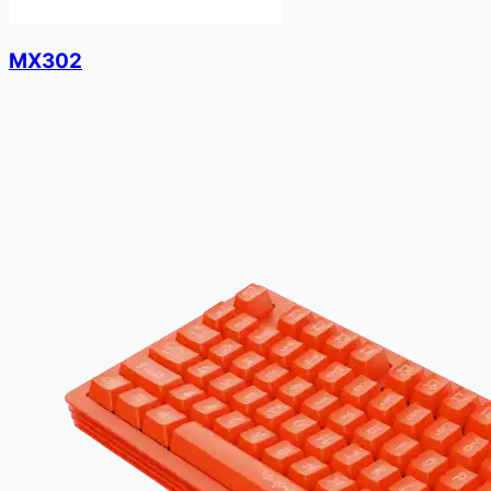
MX302