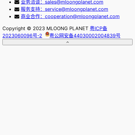
业务洽谈：sales@mloongplanet.com
服务支持：service@mloongplanet.com
商业合作：cooperation@mloongplanet.com
Copyright © 2023 MLOONG PLANET
粤ICP备
2023060096号-2
粤公网安备44030002004839号