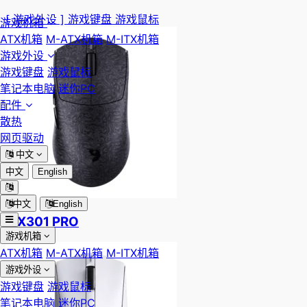
[ 游戏外设 ]
游戏键盘
游戏鼠标
游戏机箱
ATX机箱
M-ATX机箱
M-ITX机箱
游戏外设
游戏键盘
游戏鼠标
笔记本电脑
迷你PC
配件
散热
网页驱动
中文
中文
English
中文
English
MX301 PRO
游戏机箱
ATX机箱
M-ATX机箱
M-ITX机箱
游戏外设
游戏键盘
游戏鼠标
笔记本电脑
迷你PC